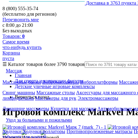
Доставка в 3763 пункта
8 (800) 555-35-74
(бесплатно для регионов)
Перезвонить мне
с 8:00 до 21:00
Без выходных
Товаров:
0
Самое время
что-нибудь купить
Корзина
пуста
☰
Каталог товаров
более 3790 товаров
Массаж
Главная
Для спорта и коррекции фигуры
Массажные банки
Вибромассажеры
Виброплатформы
Массажн
Детские уличные игровые комплексы
Свинг машины
Массажные столы
Аксессуары для массажного 
Вернуться назад
лимфодренажа
Массажеры для рук
Электромассажеры
Домашние массажеры
Кушетки для массажа
Автомобильные м
Игровой комплекс Markvel Ма
Уход за больными и пожилыми
Ходунки
Ходунки-роллаторы
Противопролежневые матрасы
П
табуреты для ванной