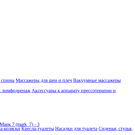
 спины
Массажеры для шеи и плеч
Вакуумные массажеры
и лимфодренаж
Аксессуары к аппарату прессотерапии и
а-коляски
Кресла-туалеты
Насадки для туалета
Сиденья, стулья,