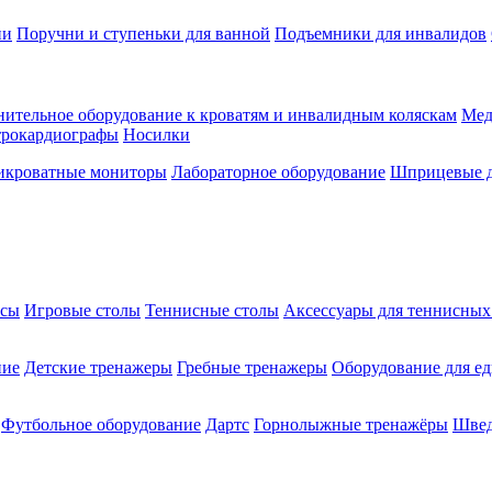
ии
Поручни и ступеньки для ванной
Подъемники для инвалидов
ительное оборудование к кроватям и инвалидным коляскам
Мед
трокардиографы
Носилки
икроватные мониторы
Лабораторное оборудование
Шприцевые д
ксы
Игровые столы
Теннисные столы
Аксессуары для теннисных
ние
Детские тренажеры
Гребные тренажеры
Оборудование для е
Футбольное оборудование
Дартс
Горнолыжные тренажёры
Швед