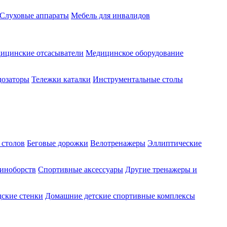
Слуховые аппараты
Мебель для инвалидов
ицинские отсасыватели
Медицинское оборудование
озаторы
Тележки каталки
Инструментальные столы
 столов
Беговые дорожки
Велотренажеры
Эллиптические
диноборств
Спортивные аксессуары
Другие тренажеры и
ские стенки
Домашние детские спортивные комплексы