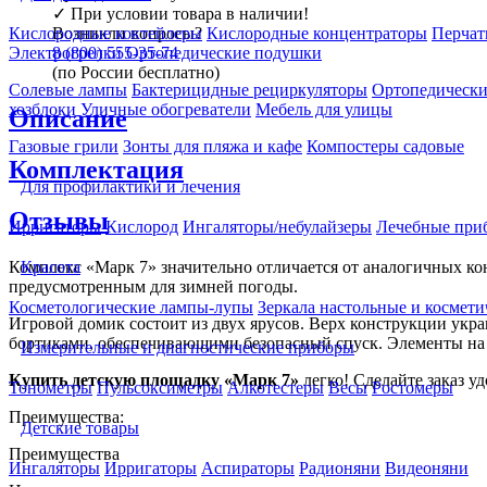
✓
При условии товара в наличии!
Возникли вопросы?
Кислородные коктейлеры
Кислородные концентраторы
Перчат
8 (800) 555-35-74
Электрогрелки
Ортопедические подушки
(по России бесплатно)
Солевые лампы
Бактерицидные рециркуляторы
Ортопедически
хозблоки
Уличные обогреватели
Мебель для улицы
Описание
Газовые грили
Зонты для пляжа и кафе
Компостеры садовые
Комплектация
Для профилактики и лечения
Отзывы
Ирригаторы
Кислород
Ингаляторы/небулайзеры
Лечебные при
Комплекс «Марк 7» значительно отличается от аналогичных ко
Красота
предусмотренным для зимней погоды.
Косметологические лампы-лупы
Зеркала настольные и космети
Игровой домик состоит из двух ярусов. Верх конструкции укр
бортиками, обеспечивающими безопасный спуск. Элементы на
Измерительные и диагностические приборы
Купить детскую площадку «Марк 7»
легко! Сделайте заказ у
Тонометры
Пульсоксиметры
Алкотестеры
Весы
Ростомеры
Преимущества:
Детские товары
Преимущества
Ингаляторы
Ирригаторы
Аспираторы
Радионяни
Видеоняни