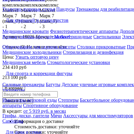
Туалетно-душевые стулья
Пандусы
Тренажеры для реабилитац
Для компаний и специалистов
Медицинские кровати
Физиотерапевтические аппараты
Дополн
Артикул: 18026
Бренд: >
Markvel
Рециркуляторы-облучатели бактерицидные
Светильники
Элек
Отзывы (0)
Наличие уточняйте
Оборудование для салонов красоты
Столики прикроватные
Пр
Медицинские холодильники
Стерилизация и дезинфекция
Цена:
Узнать оптовую цену
Медицинская мебель
Стоматологические установки
234 410
руб
Для спорта и коррекции фигуры
213 100
руб
Силовые тренажеры
Батуты
Детские уличные игровые компле
В корзину
тренажеры
Имитаторы верховой езды
Степперы
Баскетбольное оборудова
Заказ в 1 клик
аппараты
Спортивное оборудование
В кредит:
от 5 919 руб. в месяц
Грифы, диски, гантели
Мячи
Аксессуары для миостимуляторов
Сапборды
Информация о доставке
Стоимость доставки:
уточняйте
Срок доставки:
уточняйте
Для дома и семьи