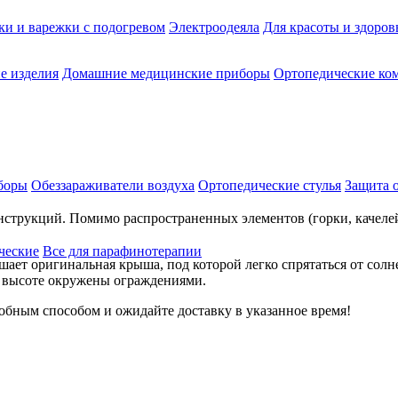
ки и варежки с подогревом
Электроодеяла
Для красоты и здоров
е изделия
Домашние медицинские приборы
Ортопедические ком
боры
Обеззараживатели воздуха
Ортопедические стулья
Защита 
нструкций. Помимо распространенных элементов (горки, качелей
ческие
Все для парафинотерапии
ашает оригинальная крыша, под которой легко спрятаться от со
 высоте окружены ограждениями.
добным способом и ожидайте доставку в указанное время!