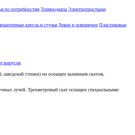
ья по потребностям
Термоодеяла
Электропростыни
пьютерные кресла и стулья
Декор и освещение
Пластиковые
от вирусов
, шведской стенки) он оснащен заливным скатом,
лнечных лучей. Трехметровый скат оснащен специальными