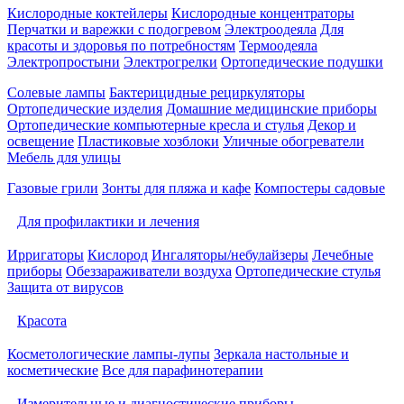
Кислородные коктейлеры
Кислородные концентраторы
Перчатки и варежки с подогревом
Электроодеяла
Для
красоты и здоровья по потребностям
Термоодеяла
Электропростыни
Электрогрелки
Ортопедические подушки
Солевые лампы
Бактерицидные рециркуляторы
Ортопедические изделия
Домашние медицинские приборы
Ортопедические компьютерные кресла и стулья
Декор и
освещение
Пластиковые хозблоки
Уличные обогреватели
Мебель для улицы
Газовые грили
Зонты для пляжа и кафе
Компостеры садовые
Для профилактики и лечения
Ирригаторы
Кислород
Ингаляторы/небулайзеры
Лечебные
приборы
Обеззараживатели воздуха
Ортопедические стулья
Защита от вирусов
Красота
Косметологические лампы-лупы
Зеркала настольные и
косметические
Все для парафинотерапии
Измерительные и диагностические приборы