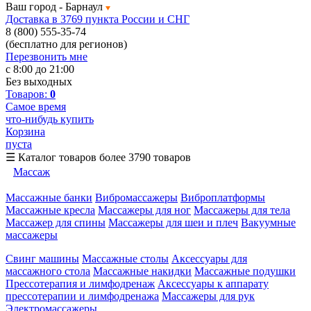
Ваш город -
Барнаул
Доставка в 3769 пункта России и СНГ
8 (800) 555-35-74
(бесплатно для регионов)
Перезвонить мне
с 8:00 до 21:00
Без выходных
Товаров:
0
Самое время
что-нибудь купить
Корзина
пуста
☰
Каталог товаров
более 3790 товаров
Массаж
Массажные банки
Вибромассажеры
Виброплатформы
Массажные кресла
Массажеры для ног
Массажеры для тела
Массажер для спины
Массажеры для шеи и плеч
Вакуумные
массажеры
Свинг машины
Массажные столы
Аксессуары для
массажного стола
Массажные накидки
Массажные подушки
Прессотерапия и лимфодренаж
Аксессуары к аппарату
прессотерапии и лимфодренажа
Массажеры для рук
Электромассажеры