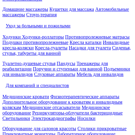
Домашние массажеры
Кушетки для массажа
Автомобильные
массажеры
Стоун-терапия
Уход за больными и пожилыми
Ходунки
Ходунки-роллаторы
Противопролежневые матрасы
Подушки противопролежневые
Кресла каталки
Инвалидные
кресла-коляски
Кресла-туалеты
Насадки для туалета
Сиденья,
стулья, табуреты для ванной
Туалетно-душевые стулья
Пандусы
Тренажеры для
реабилитации
Поручни и ступеньки для ванной
Подъемники
для инвалидов
Слуховые аппараты
Мебель для инвалидов
Для компаний и специалистов
Медицинские кровати
Физиотерапевтические аппараты
Дополнительное оборудование к кроватям и инвалидным
коляскам
Медицинские отсасыватели
Медицинское
оборудование
Рециркуляторы-облучатели бактерицидные
Светильники
Электрокардиографы
Носилки
Оборудование для салонов красоты
Столики прикроватные
Прикроватные мониторы
Лабораторное оборудование