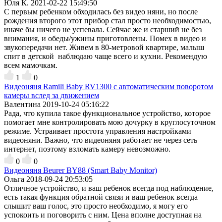
Юля К.
2021-02-22 15:49:50
С первым ребенком обходилась без видео няни, но после
рождения второго этот прибор стал просто необходимостью,
иначе бы ничего не успевала. Сейчас же и старший не без
внимания, и обеды/ужины приготовлены. Помех в видео и
звукопередачи нет. Живем в 80-метровой квартире, малыш
спит в детской наблюдаю чаще всего и кухни. Рекомендую
всем мамочкам.
1
0
Видеоняня Ramili Baby RV1300 с автоматическим поворотом
камеры вслед за движением
Валентина
2019-10-24 05:16:22
Рада, что купила такое функциональное устройство, которое
помогает мне контролировать мою дочурку в круглосуточном
режиме. Устраивает простота управления настройками
видеоняни. Важно, что видеоняня работает не через сеть
интернет, поэтому взломать камеру невозможно.
0
0
Видеоняня Beurer BY88 (Smart Baby Monitor)
Ольга
2018-09-24 20:53:05
Отличное устройство, и ваш ребенок всегда под наблюдение,
есть такая функция обратной связи и ваш ребенок всегда
слышит ваш голос, это просто необходимо, я могу его
успокоить и поговорить с ним. Цена вполне доступная на