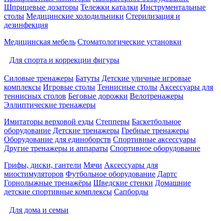
Шприцевые дозаторы
Тележки каталки
Инструментальные
столы
Медицинские холодильники
Стерилизация и
дезинфекция
Медицинская мебель
Стоматологические установки
Для спорта и коррекции фигуры
Силовые тренажеры
Батуты
Детские уличные игровые
комплексы
Игровые столы
Теннисные столы
Аксессуары для
теннисных столов
Беговые дорожки
Велотренажеры
Эллиптические тренажеры
Имитаторы верховой езды
Степперы
Баскетбольное
оборудование
Детские тренажеры
Гребные тренажеры
Оборудование для единоборств
Спортивные аксессуары
Другие тренажеры и аппараты
Спортивное оборудование
Грифы, диски, гантели
Мячи
Аксессуары для
миостимуляторов
Футбольное оборудование
Дартс
Горнолыжные тренажёры
Шведские стенки
Домашние
детские спортивные комплексы
Сапборды
Для дома и семьи