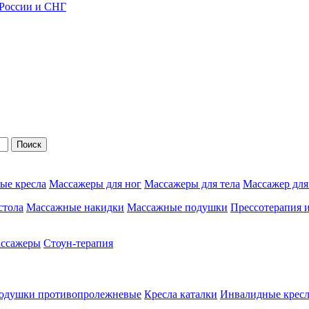
 России и СНГ
Поиск
ые кресла
Массажеры для ног
Массажеры для тела
Массажер для
стола
Массажные накидки
Массажные подушки
Прессотерапия 
ассажеры
Стоун-терапия
одушки противопролежневые
Кресла каталки
Инвалидные кресл