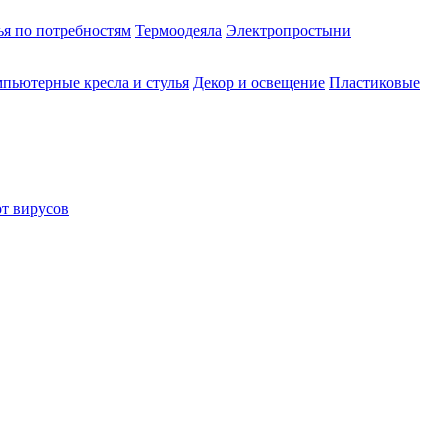
ья по потребностям
Термоодеяла
Электропростыни
пьютерные кресла и стулья
Декор и освещение
Пластиковые
от вирусов