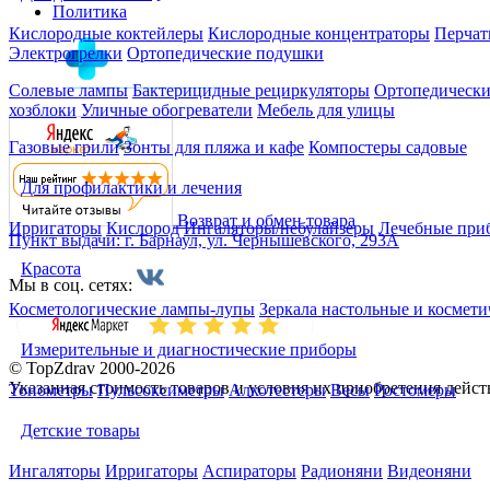
Политика
Кислородные коктейлеры
Кислородные концентраторы
Перчат
Электрогрелки
Ортопедические подушки
Солевые лампы
Бактерицидные рециркуляторы
Ортопедически
хозблоки
Уличные обогреватели
Мебель для улицы
Газовые грили
Зонты для пляжа и кафе
Компостеры садовые
Для профилактики и лечения
Возврат и обмен товара
Ирригаторы
Кислород
Ингаляторы/небулайзеры
Лечебные при
Пункт выдачи: г. Барнаул, ул. Чернышевского, 293А
Красота
Мы в соц. сетях:
Косметологические лампы-лупы
Зеркала настольные и космети
Измерительные и диагностические приборы
© TopZdrav 2000-2026
Указанная стоимость товаров и условия их приобретения дейс
Тонометры
Пульсоксиметры
Алкотестеры
Весы
Ростомеры
Детские товары
Ингаляторы
Ирригаторы
Аспираторы
Радионяни
Видеоняни