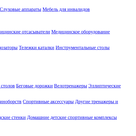
Слуховые аппараты
Мебель для инвалидов
ицинские отсасыватели
Медицинское оборудование
озаторы
Тележки каталки
Инструментальные столы
 столов
Беговые дорожки
Велотренажеры
Эллиптические
диноборств
Спортивные аксессуары
Другие тренажеры и
ские стенки
Домашние детские спортивные комплексы