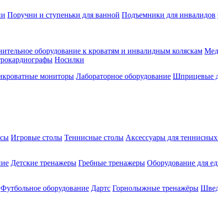
ии
Поручни и ступеньки для ванной
Подъемники для инвалидов
ительное оборудование к кроватям и инвалидным коляскам
Мед
трокардиографы
Носилки
икроватные мониторы
Лабораторное оборудование
Шприцевые д
ксы
Игровые столы
Теннисные столы
Аксессуары для теннисных
ние
Детские тренажеры
Гребные тренажеры
Оборудование для е
Футбольное оборудование
Дартс
Горнолыжные тренажёры
Швед