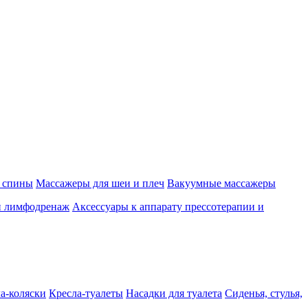
 спины
Массажеры для шеи и плеч
Вакуумные массажеры
и лимфодренаж
Аксессуары к аппарату прессотерапии и
а-коляски
Кресла-туалеты
Насадки для туалета
Сиденья, стулья,