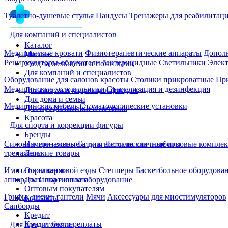
Туалетно-душевые стулья
Пандусы
Тренажеры для реабилитац
Для компаний и специалистов
Каталог
Медицинские кровати
Физиотерапевтические аппараты
Дополн
Массаж
Рециркуляторы-облучатели бактерицидные
Светильники
Элек
Уход за больными и пожилыми
Для компаний и специалистов
Оборудование для салонов красоты
Столики прикроватные
Пр
Медицинские холодильники
Стерилизация и дезинфекция
Для спорта и коррекции фигуры
Для дома и семьи
Медицинская мебель
Стоматологические установки
Для профилактики и лечения
Красота
Для спорта и коррекции фигуры
Бренды
Измерительные и диагностические приборы
Силовые тренажеры
Батуты
Детские уличные игровые компле
Детские товары
тренажеры
О компании
Имитаторы верховой езды
Степперы
Баскетбольное оборудова
Доставка и оплата
аппараты
Спортивное оборудование
Оптовым покупателям
Грифы, диски, гантели
Мячи
Аксессуары для миостимуляторов
Контакты
Сапборды
Кредит
Кредит без переплаты
Для дома и семьи