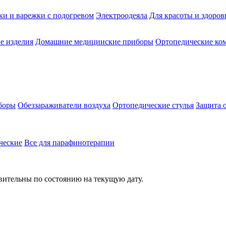
ки и варежки с подогревом
Электроодеяла
Для красоты и здоров
е изделия
Домашние медицинские приборы
Ортопедические ком
боры
Обеззараживатели воздуха
Ортопедические стулья
Защита 
ческие
Все для парафинотерапии
твительны по состоянию на текущую дату.