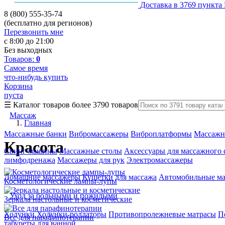
Доставка в 3769 пункта
8 (800) 555-35-74
(бесплатно для регионов)
Перезвонить мне
с 8:00 до 21:00
Без выходных
Товаров:
0
Самое время
что-нибудь купить
Корзина
пуста
☰
Каталог товаров
более 3790 товаров
Массаж
Главная
Массажные банки
Вибромассажеры
Виброплатформы
Массажн
Красота
Свинг машины
Массажные столы
Аксессуары для массажного 
лимфодренажа
Массажеры для рук
Электромассажеры
Домашние массажеры
Кушетки для массажа
Автомобильные м
Косметологические лампы-лупы
Уход за больными и пожилыми
Зеркала настольные и косметические
Ходунки
Ходунки-роллаторы
Противопролежневые матрасы
П
Все для парафинотерапии
табуреты для ванной