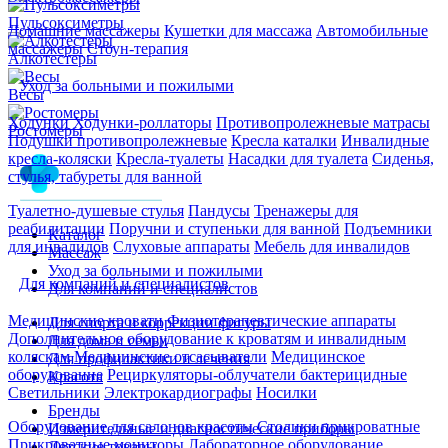
Пульсоксиметры
Домашние массажеры
Кушетки для массажа
Автомобильные
массажеры
Стоун-терапия
Алкотестеры
Уход за больными и пожилыми
Весы
Ходунки
Ходунки-роллаторы
Противопролежневые матрасы
Ростомеры
Подушки противопролежневые
Кресла каталки
Инвалидные
кресла-коляски
Кресла-туалеты
Насадки для туалета
Сиденья,
стулья, табуреты для ванной
Туалетно-душевые стулья
Пандусы
Тренажеры для
реабилитации
Поручни и ступеньки для ванной
Подъемники
Каталог
для инвалидов
Слуховые аппараты
Мебель для инвалидов
Массаж
Уход за больными и пожилыми
Для компаний и специалистов
Для компаний и специалистов
Медицинские кровати
Физиотерапевтические аппараты
Для спорта и коррекции фигуры
Дополнительное оборудование к кроватям и инвалидным
Для дома и семьи
коляскам
Медицинские отсасыватели
Медицинское
Для профилактики и лечения
оборудование
Рециркуляторы-облучатели бактерицидные
Красота
Светильники
Электрокардиографы
Носилки
Бренды
Оборудование для салонов красоты
Столики прикроватные
Измерительные и диагностические приборы
Прикроватные мониторы
Лабораторное оборудование
Детские товары