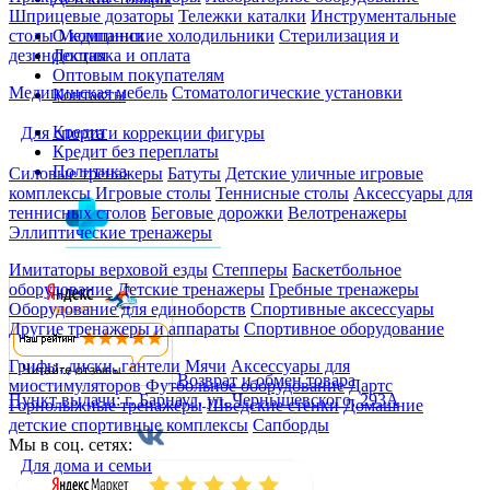
Шприцевые дозаторы
Тележки каталки
Инструментальные
О компании
столы
Медицинские холодильники
Стерилизация и
Доставка и оплата
дезинфекция
Оптовым покупателям
Медицинская мебель
Стоматологические установки
Контакты
Кредит
Для спорта и коррекции фигуры
Кредит без переплаты
Политика
Силовые тренажеры
Батуты
Детские уличные игровые
комплексы
Игровые столы
Теннисные столы
Аксессуары для
теннисных столов
Беговые дорожки
Велотренажеры
Эллиптические тренажеры
Имитаторы верховой езды
Степперы
Баскетбольное
оборудование
Детские тренажеры
Гребные тренажеры
Оборудование для единоборств
Спортивные аксессуары
Другие тренажеры и аппараты
Спортивное оборудование
Грифы, диски, гантели
Мячи
Аксессуары для
Возврат и обмен товара
миостимуляторов
Футбольное оборудование
Дартс
Пункт выдачи: г. Барнаул, ул. Чернышевского, 293А
Горнолыжные тренажёры
Шведские стенки
Домашние
детские спортивные комплексы
Сапборды
Мы в соц. сетях:
Для дома и семьи