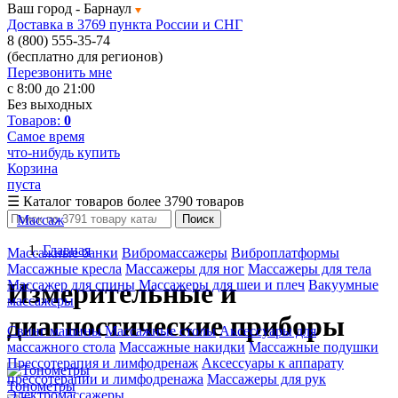
Ваш город -
Барнаул
Доставка в 3769 пункта России и СНГ
8 (800) 555-35-74
(бесплатно для регионов)
Перезвонить мне
с 8:00 до 21:00
Без выходных
Товаров:
0
Самое время
что-нибудь купить
Корзина
пуста
☰
Каталог товаров
более 3790 товаров
Массаж
Поиск
Главная
Массажные банки
Вибромассажеры
Виброплатформы
Массажные кресла
Массажеры для ног
Массажеры для тела
Массажер для спины
Массажеры для шеи и плеч
Вакуумные
Измерительные и
массажеры
диагностические приборы
Свинг машины
Массажные столы
Аксессуары для
массажного стола
Массажные накидки
Массажные подушки
Прессотерапия и лимфодренаж
Аксессуары к аппарату
прессотерапии и лимфодренажа
Массажеры для рук
Тонометры
Электромассажеры