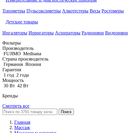
Тонометры
Пульсоксиметры
Алкотестеры
Весы
Ростомеры
Детские товары
Ингаляторы
Ирригаторы
Аспираторы
Радионяни
Видеоняни
Фильтры
Производитель
FUJIMO
Medisana
Страна производитель
Германия
Япония
Гарантия
1 год
2 года
Мощность
30 Вт
42 Вт
Бренды
Смотреть все
Поиск
Главная
Массаж
Массажные накидки