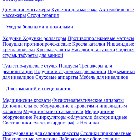
Домашние массажеры
Кушетки для массажа
Автомобильные
массажеры
Стоун-терапия
Уход за больными и пожилыми
Ходунки
Ходунки-роллаторы
Противопролежневые матрасы
Подушки противопролежневые
Кресла каталки
Инвалидные
кресла-коляски
Кресла-туалеты
Насадки для туалета
Сиденья,
стулья, табуреты для ванной
Туалетно-душевые стулья
Пандусы
Тренажеры для
реабилитации
Поручни и ступеньки для ванной
Подъемники
для инвалидов
Слуховые аппараты
Мебель для инвалидов
Для компаний и специалистов
Медицинские кровати
Физиотерапевтические аппараты
Дополнительное оборудование к кроватям и инвалидным
коляскам
Медицинские отсасыватели
Медицинское
оборудование
Рециркуляторы-облучатели бактерицидные
Светильники
Электрокардиографы
Носилки
Оборудование для салонов красоты
Столики прикроватные
Прикроватные мониторы
Лабораторное оборудование