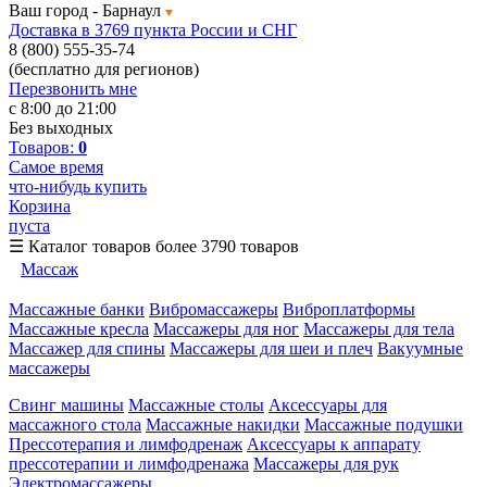
Ваш город -
Барнаул
Доставка в 3769 пункта России и СНГ
8 (800) 555-35-74
(бесплатно для регионов)
Перезвонить мне
с 8:00 до 21:00
Без выходных
Товаров:
0
Самое время
что-нибудь купить
Корзина
пуста
☰
Каталог товаров
более 3790 товаров
Массаж
Массажные банки
Вибромассажеры
Виброплатформы
Массажные кресла
Массажеры для ног
Массажеры для тела
Массажер для спины
Массажеры для шеи и плеч
Вакуумные
массажеры
Свинг машины
Массажные столы
Аксессуары для
массажного стола
Массажные накидки
Массажные подушки
Прессотерапия и лимфодренаж
Аксессуары к аппарату
прессотерапии и лимфодренажа
Массажеры для рук
Электромассажеры