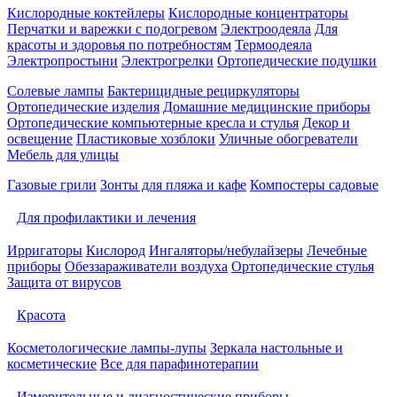
Кислородные коктейлеры
Кислородные концентраторы
Перчатки и варежки с подогревом
Электроодеяла
Для
красоты и здоровья по потребностям
Термоодеяла
Электропростыни
Электрогрелки
Ортопедические подушки
Солевые лампы
Бактерицидные рециркуляторы
Ортопедические изделия
Домашние медицинские приборы
Ортопедические компьютерные кресла и стулья
Декор и
освещение
Пластиковые хозблоки
Уличные обогреватели
Мебель для улицы
Газовые грили
Зонты для пляжа и кафе
Компостеры садовые
Для профилактики и лечения
Ирригаторы
Кислород
Ингаляторы/небулайзеры
Лечебные
приборы
Обеззараживатели воздуха
Ортопедические стулья
Защита от вирусов
Красота
Косметологические лампы-лупы
Зеркала настольные и
косметические
Все для парафинотерапии
Измерительные и диагностические приборы