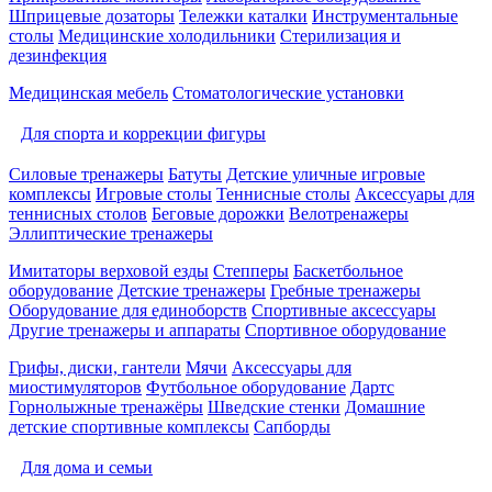
Шприцевые дозаторы
Тележки каталки
Инструментальные
столы
Медицинские холодильники
Стерилизация и
дезинфекция
Медицинская мебель
Стоматологические установки
Для спорта и коррекции фигуры
Силовые тренажеры
Батуты
Детские уличные игровые
комплексы
Игровые столы
Теннисные столы
Аксессуары для
теннисных столов
Беговые дорожки
Велотренажеры
Эллиптические тренажеры
Имитаторы верховой езды
Степперы
Баскетбольное
оборудование
Детские тренажеры
Гребные тренажеры
Оборудование для единоборств
Спортивные аксессуары
Другие тренажеры и аппараты
Спортивное оборудование
Грифы, диски, гантели
Мячи
Аксессуары для
миостимуляторов
Футбольное оборудование
Дартс
Горнолыжные тренажёры
Шведские стенки
Домашние
детские спортивные комплексы
Сапборды
Для дома и семьи