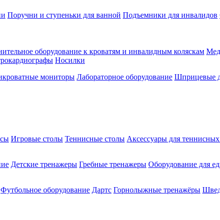
ии
Поручни и ступеньки для ванной
Подъемники для инвалидов
ительное оборудование к кроватям и инвалидным коляскам
Мед
трокардиографы
Носилки
икроватные мониторы
Лабораторное оборудование
Шприцевые д
ксы
Игровые столы
Теннисные столы
Аксессуары для теннисных
ние
Детские тренажеры
Гребные тренажеры
Оборудование для е
Футбольное оборудование
Дартс
Горнолыжные тренажёры
Швед