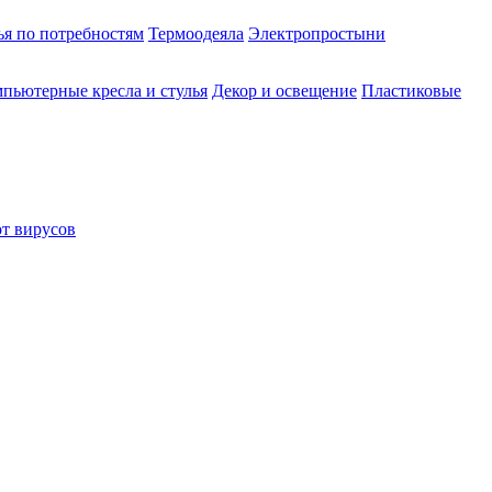
ья по потребностям
Термоодеяла
Электропростыни
пьютерные кресла и стулья
Декор и освещение
Пластиковые
от вирусов