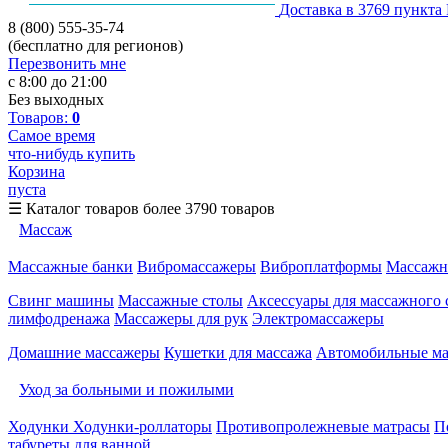
Доставка в 3769 пункта
8 (800) 555-35-74
(бесплатно для регионов)
Перезвонить мне
с 8:00 до 21:00
Без выходных
Товаров:
0
Самое время
что-нибудь купить
Корзина
пуста
☰
Каталог товаров
более 3790 товаров
Массаж
Массажные банки
Вибромассажеры
Виброплатформы
Массажн
Свинг машины
Массажные столы
Аксессуары для массажного 
лимфодренажа
Массажеры для рук
Электромассажеры
Домашние массажеры
Кушетки для массажа
Автомобильные м
Уход за больными и пожилыми
Ходунки
Ходунки-роллаторы
Противопролежневые матрасы
П
табуреты для ванной