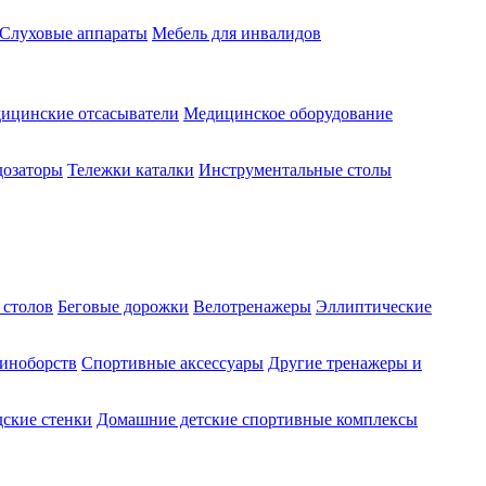
Слуховые аппараты
Мебель для инвалидов
ицинские отсасыватели
Медицинское оборудование
озаторы
Тележки каталки
Инструментальные столы
 столов
Беговые дорожки
Велотренажеры
Эллиптические
диноборств
Спортивные аксессуары
Другие тренажеры и
ские стенки
Домашние детские спортивные комплексы