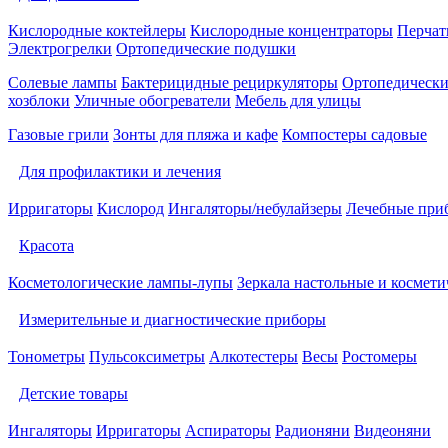
Кислородные коктейлеры
Кислородные концентраторы
Перчат
Электрогрелки
Ортопедические подушки
Солевые лампы
Бактерицидные рециркуляторы
Ортопедически
хозблоки
Уличные обогреватели
Мебель для улицы
Газовые грили
Зонты для пляжа и кафе
Компостеры садовые
Для профилактики и лечения
Ирригаторы
Кислород
Ингаляторы/небулайзеры
Лечебные при
Красота
Косметологические лампы-лупы
Зеркала настольные и космети
Измерительные и диагностические приборы
Тонометры
Пульсоксиметры
Алкотестеры
Весы
Ростомеры
Детские товары
Ингаляторы
Ирригаторы
Аспираторы
Радионяни
Видеоняни