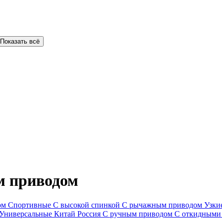
Показать всё
м приводом
ом
Спортивные
С высокой спинкой
С рычажным приводом
Узки
Универсальные
Китай
Россия
С ручным приводом
С откидными