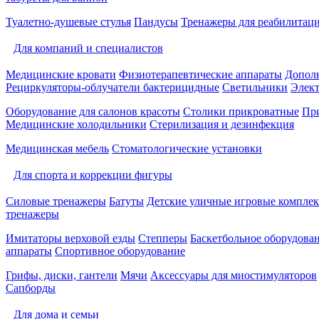
Туалетно-душевые стулья
Пандусы
Тренажеры для реабилитац
Для компаний и специалистов
Медицинские кровати
Физиотерапевтические аппараты
Дополн
Рециркуляторы-облучатели бактерицидные
Светильники
Элек
Оборудование для салонов красоты
Столики прикроватные
Пр
Медицинские холодильники
Стерилизация и дезинфекция
Медицинская мебель
Стоматологические установки
Для спорта и коррекции фигуры
Силовые тренажеры
Батуты
Детские уличные игровые компле
тренажеры
Имитаторы верховой езды
Степперы
Баскетбольное оборудова
аппараты
Спортивное оборудование
Грифы, диски, гантели
Мячи
Аксессуары для миостимуляторов
Сапборды
Для дома и семьи