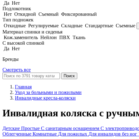
Да
Нет
Подлокотник
Нет
Откидной
Съемный
Фиксированный
Тип подножек
Откидные
Регулируемые
Складные
Стандартные
Съемные
Материал спинки и сиденья
Кож.заменитель
Нейлон
ПВХ
Ткань
С высокой спинкой
Да
Нет
Бренды
Смотреть все
Поиск
Главная
Уход за больными и пожилыми
Инвалидные кресла-коляски
Инвалидная коляска с ручны
Детские
Простые
С санитарным оснащением
С электропривод
Облегченные
Комнатные
Для пожилых
Для инвалидов без ног