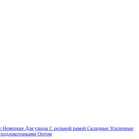
е
Немецкие
Для улицы
С цельной рамой
Складные
Усиленные
 подлокотниками
Оптом