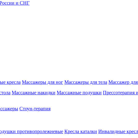
 России и СНГ
ые кресла
Массажеры для ног
Массажеры для тела
Массажер для
стола
Массажные накидки
Массажные подушки
Прессотерапия 
ассажеры
Стоун-терапия
одушки противопролежневые
Кресла каталки
Инвалидные кресл