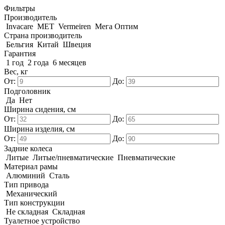
Фильтры
Производитель
Invacare
MET
Vermeiren
Мега Оптим
Страна производитель
Бельгия
Китай
Швеция
Гарантия
1 год
2 года
6 месяцев
Вес, кг
От:
До:
Подголовник
Да
Нет
Ширина сидения, см
От:
До:
Ширина изделия, см
От:
До:
Задние колеса
Литые
Литые/пневматические
Пневматические
Материал рамы
Алюминий
Сталь
Тип привода
Механический
Тип конструкции
Не складная
Складная
Туалетное устройство