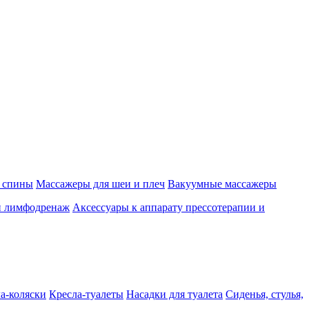
 спины
Массажеры для шеи и плеч
Вакуумные массажеры
и лимфодренаж
Аксессуары к аппарату прессотерапии и
а-коляски
Кресла-туалеты
Насадки для туалета
Сиденья, стулья,