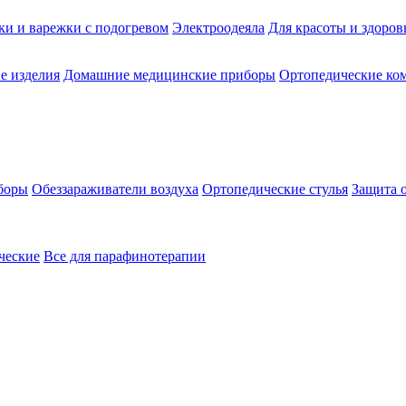
ки и варежки с подогревом
Электроодеяла
Для красоты и здоров
е изделия
Домашние медицинские приборы
Ортопедические ком
боры
Обеззараживатели воздуха
Ортопедические стулья
Защита 
ческие
Все для парафинотерапии