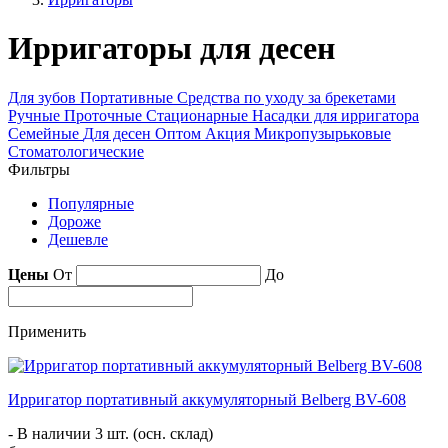
Ирригаторы для десен
Для зубов
Портативные
Средства по уходу за брекетами
Ручные
Проточные
Стационарные
Насадки для ирригатора
Семейные
Для десен
Оптом
Акция
Микропузырьковые
Стоматологические
Фильтры
Популярные
Дороже
Дешевле
Цены
От
До
Применить
Ирригатор портативный аккумуляторный Belberg BV-608
- В наличии 3 шт. (осн. склад)