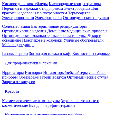
Кислородные коктейлеры
Кислородные концентраторы
Перчатки и варежки с подогревом
Электроодеяла
Для
красоты и здоровья по потребностям
Термоодеяла
Электропростыни
Электрогрелки
Ортопедические подушки
Солевые лампы
Бактерицидные рециркуляторы
Ортопедические изделия
Домашние медицинские приборы
Ортопедические компьютерные кресла и стулья
Декор и
освещение
Пластиковые хозблоки
Уличные обогреватели
Мебель для улицы
Газовые грили
Зонты для пляжа и кафе
Компостеры садовые
Для профилактики и лечения
Ирригаторы
Кислород
Ингаляторы/небулайзеры
Лечебные
приборы
Обеззараживатели воздуха
Ортопедические стулья
Защита от вирусов
Красота
Косметологические лампы-лупы
Зеркала настольные и
косметические
Все для парафинотерапии
Измерительные и диагностические приборы