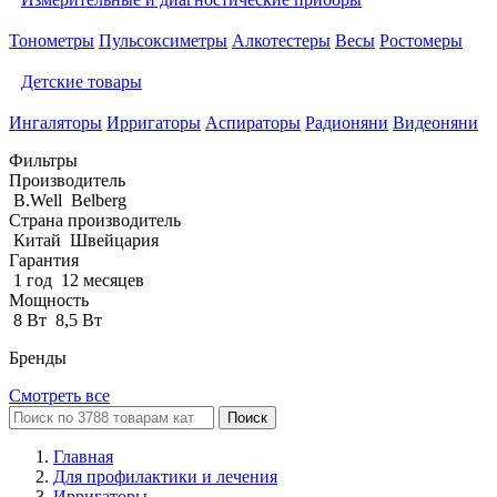
Тонометры
Пульсоксиметры
Алкотестеры
Весы
Ростомеры
Детские товары
Ингаляторы
Ирригаторы
Аспираторы
Радионяни
Видеоняни
Фильтры
Производитель
B.Well
Belberg
Страна производитель
Китай
Швейцария
Гарантия
1 год
12 месяцев
Мощность
8 Вт
8,5 Вт
Бренды
Смотреть все
Поиск
Главная
Для профилактики и лечения
Ирригаторы