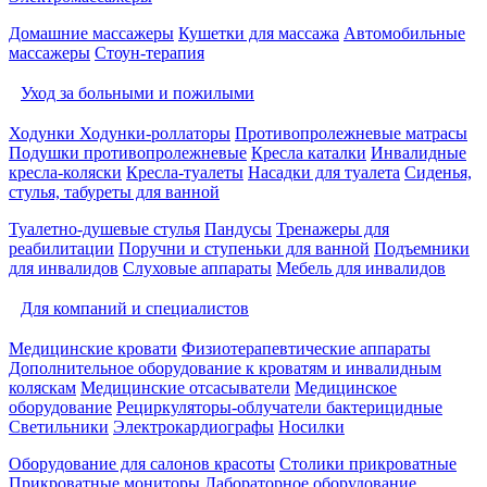
Домашние массажеры
Кушетки для массажа
Автомобильные
массажеры
Стоун-терапия
Уход за больными и пожилыми
Ходунки
Ходунки-роллаторы
Противопролежневые матрасы
Подушки противопролежневые
Кресла каталки
Инвалидные
кресла-коляски
Кресла-туалеты
Насадки для туалета
Сиденья,
стулья, табуреты для ванной
Туалетно-душевые стулья
Пандусы
Тренажеры для
реабилитации
Поручни и ступеньки для ванной
Подъемники
для инвалидов
Слуховые аппараты
Мебель для инвалидов
Для компаний и специалистов
Медицинские кровати
Физиотерапевтические аппараты
Дополнительное оборудование к кроватям и инвалидным
коляскам
Медицинские отсасыватели
Медицинское
оборудование
Рециркуляторы-облучатели бактерицидные
Светильники
Электрокардиографы
Носилки
Оборудование для салонов красоты
Столики прикроватные
Прикроватные мониторы
Лабораторное оборудование