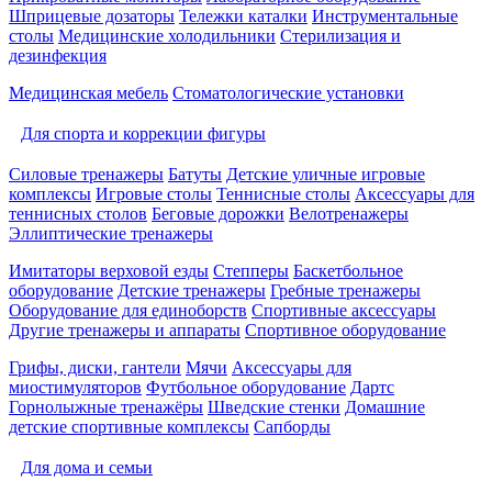
Шприцевые дозаторы
Тележки каталки
Инструментальные
столы
Медицинские холодильники
Стерилизация и
дезинфекция
Медицинская мебель
Стоматологические установки
Для спорта и коррекции фигуры
Силовые тренажеры
Батуты
Детские уличные игровые
комплексы
Игровые столы
Теннисные столы
Аксессуары для
теннисных столов
Беговые дорожки
Велотренажеры
Эллиптические тренажеры
Имитаторы верховой езды
Степперы
Баскетбольное
оборудование
Детские тренажеры
Гребные тренажеры
Оборудование для единоборств
Спортивные аксессуары
Другие тренажеры и аппараты
Спортивное оборудование
Грифы, диски, гантели
Мячи
Аксессуары для
миостимуляторов
Футбольное оборудование
Дартс
Горнолыжные тренажёры
Шведские стенки
Домашние
детские спортивные комплексы
Сапборды
Для дома и семьи