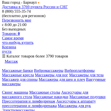
Ваш город -
Барнаул
Доставка в 3769 пункта России и СНГ
8 (800) 555-35-74
(бесплатно для регионов)
Перезвонить мне
с 8:00 до 21:00
Без выходных
Товаров:
0
Самое время
что-нибудь купить
Корзина
пуста
☰
Каталог товаров
более 3790 товаров
Массаж
Массажные банки
Вибромассажеры
Виброплатформы
Массажные кресла
Массажеры для ног
Массажеры для тела
Массажер для спины
Массажеры для шеи и плеч
Вакуумные
массажеры
Свинг машины
Массажные столы
Аксессуары для
массажного стола
Массажные накидки
Массажные подушки
Прессотерапия и лимфодренаж
Аксессуары к аппарату
прессотерапии и лимфодренажа
Массажеры для рук
Электромассажеры