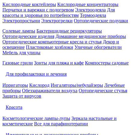
Кислородные коктейлеры
Кислородные концентраторы
Перчатки и варежки с подогревом
Электроодеяла
Для
красоты и здоровья по потребностям
Термоодеяла
Электропростыни
Электрогрелки
Ортопедические подушки
Солевые лампы
Бактерицидные рециркуляторы
Ортопедические изделия
Домашние медицинские приборы
Ортопедические компьютерные кресла и стулья
Декор и
освещение
Пластиковые хозблоки
Уличные обогреватели
Мебель для улицы
Газовые грили
Зонты для пляжа и кафе
Компостеры садовые
Для профилактики и лечения
Ирригаторы
Кислород
Ингаляторы/небулайзеры
Лечебные
приборы
Обеззараживатели воздуха
Ортопедические стулья
Защита от вирусов
Красота
Косметологические лампы-лупы
Зеркала настольные и
косметические
Все для парафинотерапии
Измерительные и диагностические приборы