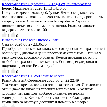
Кресло-коляска Ergoforce E 0812 (46см) пневмо колеса
Борис Михайлович
2020-11-13 14:10:06
Покупали кресло-коляску бабушке. Легко складывается,
большие ножки, можно перевозить по неровной дороге. Есть
упоры для ног. Снимаются они без проблем. Удобные
подлокотники, все продумано отлично. Коляска запросто
выдерживает вес около 100 кг.
1
0
Инвалидная коляска Ottobock Start
Сергей
2020-08-27 23:36:36
Приобретали несколько таких колясок для стационара частной
больницы. Для своей цены просто замечательные. Спинка у
этих колясок абсолютно ровная. Колеса передвигаются по
любой поверхности и не скользят. Есть все регулировки и
подставка для ног. Рекомендую!
1
0
Кресло-коляска CCW-07 литые колеса
Разин Валерий Семенович
2020-08-24 22:22:49
Эта модель кресла- коляски очень качественная. Изготовлена
очень даже не плохо из хороших материалов. У коляски
хороший, мягкий ход, удобное сидение, не плохая
маневренность. Коляской очень доволен и благодарю
компанию за быструю доставку и помощь в выборе!