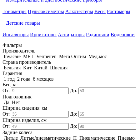
Тонометры
Пульсоксиметры
Алкотестеры
Весы
Ростомеры
Детские товары
Ингаляторы
Ирригаторы
Аспираторы
Радионяни
Видеоняни
Фильтры
Производитель
Invacare
MET
Vermeiren
Мега Оптим
Мед-мос
Страна производитель
Бельгия
Кит
Китай
Швеция
Гарантия
1 год
2 года
6 месяцев
Вес, кг
От:
До:
Подголовник
Да
Нет
Ширина сидения, см
От:
До:
Ширина изделия, см
От:
До:
Задние колеса
Литые
Литые/пневматические
П
Пневматические
Пневмо