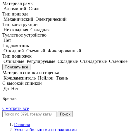
Материал рамы
Алюминий
Сталь
Тип привода
Механический
Электрический
Тип конструкции
Не складная
Складная
Туалетное устройство
Нет
Подлокотник
Откидной
Съемный
Фиксированный
Тип подножек
Откидные
Регулируемые
Складные
Стандартные
Съемные
Показать всё
Материал спинки и сиденья
Кож.заменитель
Нейлон
Ткань
С высокой спинкой
Да
Нет
Бренды
Смотреть все
Поиск
Главная
Уход за больными и пожилыми