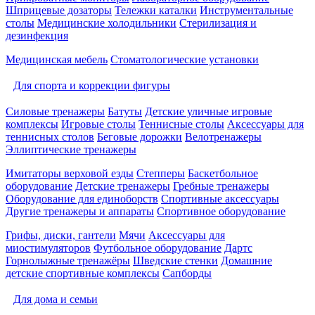
Шприцевые дозаторы
Тележки каталки
Инструментальные
столы
Медицинские холодильники
Стерилизация и
дезинфекция
Медицинская мебель
Стоматологические установки
Для спорта и коррекции фигуры
Силовые тренажеры
Батуты
Детские уличные игровые
комплексы
Игровые столы
Теннисные столы
Аксессуары для
теннисных столов
Беговые дорожки
Велотренажеры
Эллиптические тренажеры
Имитаторы верховой езды
Степперы
Баскетбольное
оборудование
Детские тренажеры
Гребные тренажеры
Оборудование для единоборств
Спортивные аксессуары
Другие тренажеры и аппараты
Спортивное оборудование
Грифы, диски, гантели
Мячи
Аксессуары для
миостимуляторов
Футбольное оборудование
Дартс
Горнолыжные тренажёры
Шведские стенки
Домашние
детские спортивные комплексы
Сапборды
Для дома и семьи