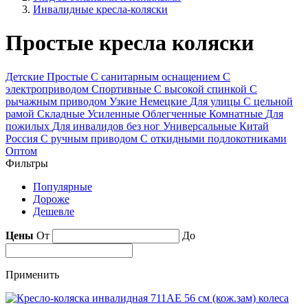
Инвалидные кресла-коляски
Простые кресла коляски
Детские
Простые
С санитарным оснащением
С
электроприводом
Спортивные
С высокой спинкой
С
рычажным приводом
Узкие
Немецкие
Для улицы
С цельной
рамой
Складные
Усиленные
Облегченные
Комнатные
Для
пожилых
Для инвалидов без ног
Универсальные
Китай
Россия
С ручным приводом
С откидными подлокотниками
Оптом
Фильтры
Популярные
Дороже
Дешевле
Цены
От
До
Применить