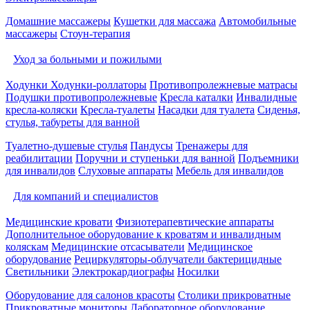
Домашние массажеры
Кушетки для массажа
Автомобильные
массажеры
Стоун-терапия
Уход за больными и пожилыми
Ходунки
Ходунки-роллаторы
Противопролежневые матрасы
Подушки противопролежневые
Кресла каталки
Инвалидные
кресла-коляски
Кресла-туалеты
Насадки для туалета
Сиденья,
стулья, табуреты для ванной
Туалетно-душевые стулья
Пандусы
Тренажеры для
реабилитации
Поручни и ступеньки для ванной
Подъемники
для инвалидов
Слуховые аппараты
Мебель для инвалидов
Для компаний и специалистов
Медицинские кровати
Физиотерапевтические аппараты
Дополнительное оборудование к кроватям и инвалидным
коляскам
Медицинские отсасыватели
Медицинское
оборудование
Рециркуляторы-облучатели бактерицидные
Светильники
Электрокардиографы
Носилки
Оборудование для салонов красоты
Столики прикроватные
Прикроватные мониторы
Лабораторное оборудование