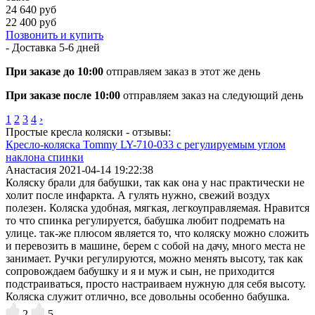
24 640 руб
22 400 руб
Позвонить и купить
- Доставка
5-6 дней
При заказе до 10:00
отправляем заказ в этот же день
При заказе после 10:00
отправляем заказ на следующий день
1
2
3
4
›
Простые кресла коляски - отзывы:
Кресло-коляска Tommy LY-710-033 с регулируемым углом
наклона спинки
Анастасия
2021-04-14 19:22:38
Коляску брали для бабушки, так как она у нас практически не
холит после инфаркта. А гулять нужно, свежий воздух
полезен. Коляска удобная, мягкая, легкоуправляемая. Нравится
то что спинка регулируется, бабушка любит подремать на
улице. так-же плюсом является то, что коляску можно сложить
и перевозить в машине, берем с собой на дачу, много места не
занимает. Ручки регулируются, можно менять высоту, так как
сопровождаем бабушку и я и муж и сын, не приходится
подстраиваться, просто настраиваем нужную для себя высоту.
Коляска служит отлично, все довольны особенно бабушка.
2
5