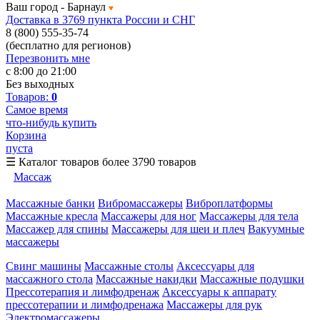
Ваш город -
Барнаул
Доставка в 3769 пункта России и СНГ
8 (800) 555-35-74
(бесплатно для регионов)
Перезвонить мне
с 8:00 до 21:00
Без выходных
Товаров:
0
Самое время
что-нибудь купить
Корзина
пуста
☰
Каталог товаров
более 3790 товаров
Массаж
Массажные банки
Вибромассажеры
Виброплатформы
Массажные кресла
Массажеры для ног
Массажеры для тела
Массажер для спины
Массажеры для шеи и плеч
Вакуумные
массажеры
Свинг машины
Массажные столы
Аксессуары для
массажного стола
Массажные накидки
Массажные подушки
Прессотерапия и лимфодренаж
Аксессуары к аппарату
прессотерапии и лимфодренажа
Массажеры для рук
Электромассажеры