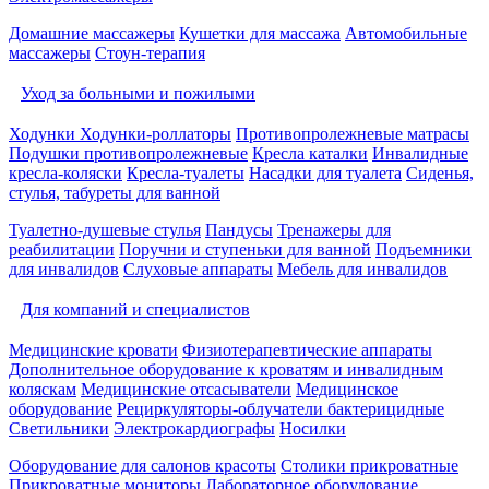
Домашние массажеры
Кушетки для массажа
Автомобильные
массажеры
Стоун-терапия
Уход за больными и пожилыми
Ходунки
Ходунки-роллаторы
Противопролежневые матрасы
Подушки противопролежневые
Кресла каталки
Инвалидные
кресла-коляски
Кресла-туалеты
Насадки для туалета
Сиденья,
стулья, табуреты для ванной
Туалетно-душевые стулья
Пандусы
Тренажеры для
реабилитации
Поручни и ступеньки для ванной
Подъемники
для инвалидов
Слуховые аппараты
Мебель для инвалидов
Для компаний и специалистов
Медицинские кровати
Физиотерапевтические аппараты
Дополнительное оборудование к кроватям и инвалидным
коляскам
Медицинские отсасыватели
Медицинское
оборудование
Рециркуляторы-облучатели бактерицидные
Светильники
Электрокардиографы
Носилки
Оборудование для салонов красоты
Столики прикроватные
Прикроватные мониторы
Лабораторное оборудование