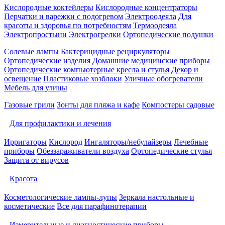
Кислородные коктейлеры
Кислородные концентраторы
Перчатки и варежки с подогревом
Электроодеяла
Для
красоты и здоровья по потребностям
Термоодеяла
Электропростыни
Электрогрелки
Ортопедические подушки
Солевые лампы
Бактерицидные рециркуляторы
Ортопедические изделия
Домашние медицинские приборы
Ортопедические компьютерные кресла и стулья
Декор и
освещение
Пластиковые хозблоки
Уличные обогреватели
Мебель для улицы
Газовые грили
Зонты для пляжа и кафе
Компостеры садовые
Для профилактики и лечения
Ирригаторы
Кислород
Ингаляторы/небулайзеры
Лечебные
приборы
Обеззараживатели воздуха
Ортопедические стулья
Защита от вирусов
Красота
Косметологические лампы-лупы
Зеркала настольные и
косметические
Все для парафинотерапии
Измерительные и диагностические приборы