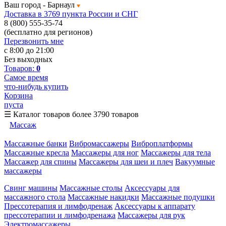
Ваш город -
Барнаул
Доставка в 3769 пункта России и СНГ
8 (800) 555-35-74
(бесплатно для регионов)
Перезвонить мне
с 8:00 до 21:00
Без выходных
Товаров:
0
Самое время
что-нибудь купить
Корзина
пуста
☰
Каталог товаров
более 3790 товаров
Массаж
Массажные банки
Вибромассажеры
Виброплатформы
Массажные кресла
Массажеры для ног
Массажеры для тела
Массажер для спины
Массажеры для шеи и плеч
Вакуумные
массажеры
Свинг машины
Массажные столы
Аксессуары для
массажного стола
Массажные накидки
Массажные подушки
Прессотерапия и лимфодренаж
Аксессуары к аппарату
прессотерапии и лимфодренажа
Массажеры для рук
Электромассажеры