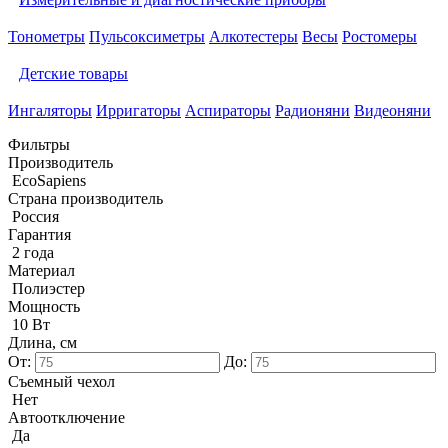
Тонометры
Пульсоксиметры
Алкотестеры
Весы
Ростомеры
Детские товары
Ингаляторы
Ирригаторы
Аспираторы
Радионяни
Видеоняни
Фильтры
Производитель
EcoSapiens
Страна производитель
Россия
Гарантия
2 года
Материал
Полиэстер
Мощность
10 Вт
Длина, см
От:
До:
Съемный чехол
Нет
Автоотключение
Да