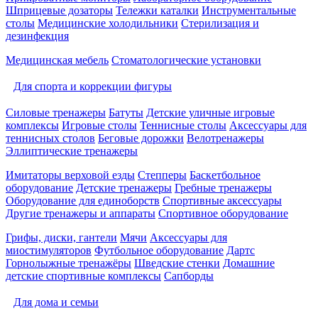
Шприцевые дозаторы
Тележки каталки
Инструментальные
столы
Медицинские холодильники
Стерилизация и
дезинфекция
Медицинская мебель
Стоматологические установки
Для спорта и коррекции фигуры
Силовые тренажеры
Батуты
Детские уличные игровые
комплексы
Игровые столы
Теннисные столы
Аксессуары для
теннисных столов
Беговые дорожки
Велотренажеры
Эллиптические тренажеры
Имитаторы верховой езды
Степперы
Баскетбольное
оборудование
Детские тренажеры
Гребные тренажеры
Оборудование для единоборств
Спортивные аксессуары
Другие тренажеры и аппараты
Спортивное оборудование
Грифы, диски, гантели
Мячи
Аксессуары для
миостимуляторов
Футбольное оборудование
Дартс
Горнолыжные тренажёры
Шведские стенки
Домашние
детские спортивные комплексы
Сапборды
Для дома и семьи