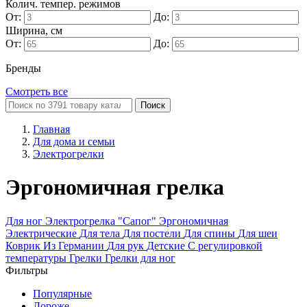
Колич. темпер. режимов
От:
До:
Ширина, см
От:
До:
Бренды
Смотреть все
Поиск
Главная
Для дома и семьи
Электрогрелки
Эргономичная грелка
Для ног
Электрогрелка "Сапог"
Эргономичная
Электрические
Для тела
Для постели
Для спины
Для шеи
Коврик
Из Германии
Для рук
Детские
С регулировкой
температуры
Грелки
Грелки для ног
Фильтры
Популярные
Дороже