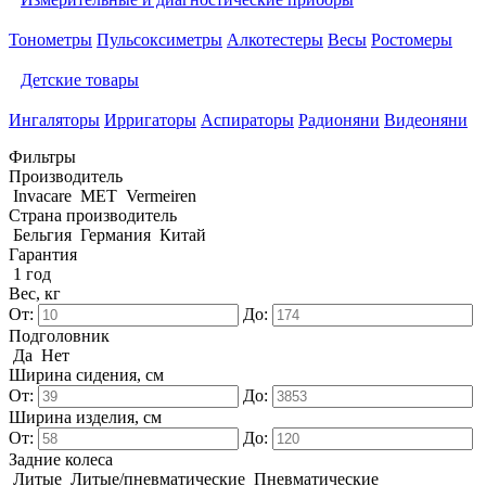
Тонометры
Пульсоксиметры
Алкотестеры
Весы
Ростомеры
Детские товары
Ингаляторы
Ирригаторы
Аспираторы
Радионяни
Видеоняни
Фильтры
Производитель
Invacare
MET
Vermeiren
Страна производитель
Бельгия
Германия
Китай
Гарантия
1 год
Вес, кг
От:
До:
Подголовник
Да
Нет
Ширина сидения, см
От:
До:
Ширина изделия, см
От:
До:
Задние колеса
Литые
Литые/пневматические
Пневматические