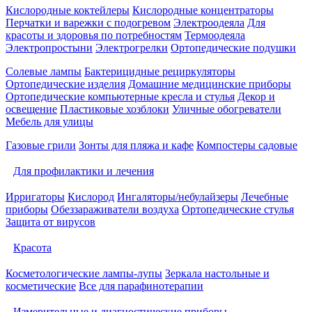
Кислородные коктейлеры
Кислородные концентраторы
Перчатки и варежки с подогревом
Электроодеяла
Для
красоты и здоровья по потребностям
Термоодеяла
Электропростыни
Электрогрелки
Ортопедические подушки
Солевые лампы
Бактерицидные рециркуляторы
Ортопедические изделия
Домашние медицинские приборы
Ортопедические компьютерные кресла и стулья
Декор и
освещение
Пластиковые хозблоки
Уличные обогреватели
Мебель для улицы
Газовые грили
Зонты для пляжа и кафе
Компостеры садовые
Для профилактики и лечения
Ирригаторы
Кислород
Ингаляторы/небулайзеры
Лечебные
приборы
Обеззараживатели воздуха
Ортопедические стулья
Защита от вирусов
Красота
Косметологические лампы-лупы
Зеркала настольные и
косметические
Все для парафинотерапии
Измерительные и диагностические приборы