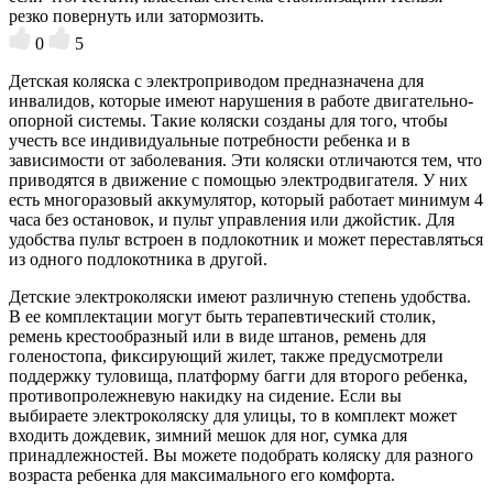
резко повернуть или затормозить.
0
5
Детская коляска с электроприводом предназначена для
инвалидов, которые имеют нарушения в работе двигательно-
опорной системы. Такие коляски созданы для того, чтобы
учесть все индивидуальные потребности ребенка и в
зависимости от заболевания. Эти коляски отличаются тем, что
приводятся в движение с помощью электродвигателя. У них
есть многоразовый аккумулятор, который работает минимум 4
часа без остановок, и пульт управления или джойстик. Для
удобства пульт встроен в подлокотник и может переставляться
из одного подлокотника в другой.
Детские электроколяски имеют различную степень удобства.
В ее комплектации могут быть терапевтический столик,
ремень крестообразный или в виде штанов, ремень для
голеностопа, фиксирующий жилет, также предусмотрели
поддержку туловища, платформу багги для второго ребенка,
противопролежневую накидку на сидение. Если вы
выбираете электроколяску для улицы, то в комплект может
входить дождевик, зимний мешок для ног, сумка для
принадлежностей. Вы можете подобрать коляску для разного
возраста ребенка для максимального его комфорта.