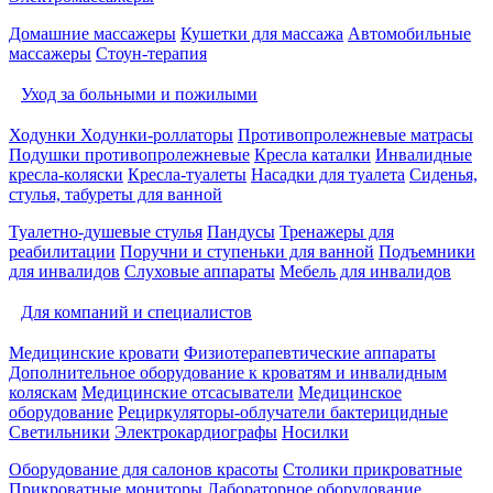
Домашние массажеры
Кушетки для массажа
Автомобильные
массажеры
Стоун-терапия
Уход за больными и пожилыми
Ходунки
Ходунки-роллаторы
Противопролежневые матрасы
Подушки противопролежневые
Кресла каталки
Инвалидные
кресла-коляски
Кресла-туалеты
Насадки для туалета
Сиденья,
стулья, табуреты для ванной
Туалетно-душевые стулья
Пандусы
Тренажеры для
реабилитации
Поручни и ступеньки для ванной
Подъемники
для инвалидов
Слуховые аппараты
Мебель для инвалидов
Для компаний и специалистов
Медицинские кровати
Физиотерапевтические аппараты
Дополнительное оборудование к кроватям и инвалидным
коляскам
Медицинские отсасыватели
Медицинское
оборудование
Рециркуляторы-облучатели бактерицидные
Светильники
Электрокардиографы
Носилки
Оборудование для салонов красоты
Столики прикроватные
Прикроватные мониторы
Лабораторное оборудование