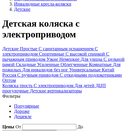
Инвалидные кресла-коляски
Детские
Детская коляска с
электроприводом
Детские
Простые
С санитарным оснащением
С
электроприводом
Спортивные
С высокой спинкой
С
рычажным приводом
Узкие
Немецкие
Для улицы
С цельной
рамой
Складные
Усиленные
Облегченные
Комнатные
Для
пожилых
Для инвалидов без ног
Универсальные
Китай
Россия
С ручным приводом
С откидными подлокотниками
Оптом
Коляска трость
С электроприводом
Для детей ДЦП
прогулочные
Детские вертикализаторы
Фильтры
Популярные
Дороже
Дешевле
Цены
От
До