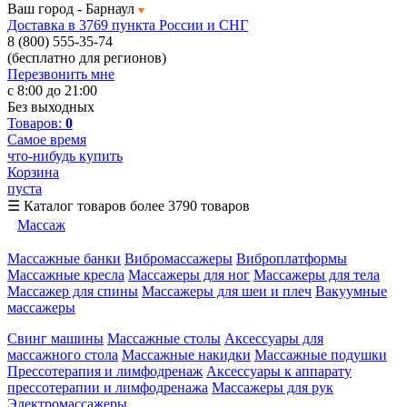
Ваш город -
Барнаул
Доставка в 3769 пункта России и СНГ
8 (800) 555-35-74
(бесплатно для регионов)
Перезвонить мне
с 8:00 до 21:00
Без выходных
Товаров:
0
Самое время
что-нибудь купить
Корзина
пуста
☰
Каталог товаров
более 3790 товаров
Массаж
Массажные банки
Вибромассажеры
Виброплатформы
Массажные кресла
Массажеры для ног
Массажеры для тела
Массажер для спины
Массажеры для шеи и плеч
Вакуумные
массажеры
Свинг машины
Массажные столы
Аксессуары для
массажного стола
Массажные накидки
Массажные подушки
Прессотерапия и лимфодренаж
Аксессуары к аппарату
прессотерапии и лимфодренажа
Массажеры для рук
Электромассажеры