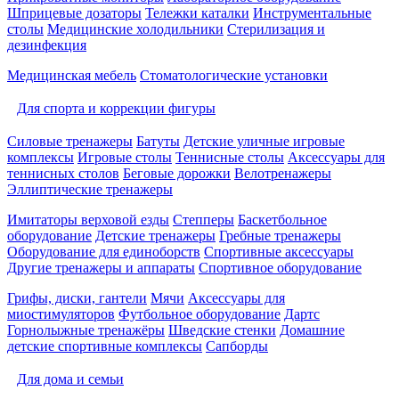
Шприцевые дозаторы
Тележки каталки
Инструментальные
столы
Медицинские холодильники
Стерилизация и
дезинфекция
Медицинская мебель
Стоматологические установки
Для спорта и коррекции фигуры
Силовые тренажеры
Батуты
Детские уличные игровые
комплексы
Игровые столы
Теннисные столы
Аксессуары для
теннисных столов
Беговые дорожки
Велотренажеры
Эллиптические тренажеры
Имитаторы верховой езды
Степперы
Баскетбольное
оборудование
Детские тренажеры
Гребные тренажеры
Оборудование для единоборств
Спортивные аксессуары
Другие тренажеры и аппараты
Спортивное оборудование
Грифы, диски, гантели
Мячи
Аксессуары для
миостимуляторов
Футбольное оборудование
Дартс
Горнолыжные тренажёры
Шведские стенки
Домашние
детские спортивные комплексы
Сапборды
Для дома и семьи