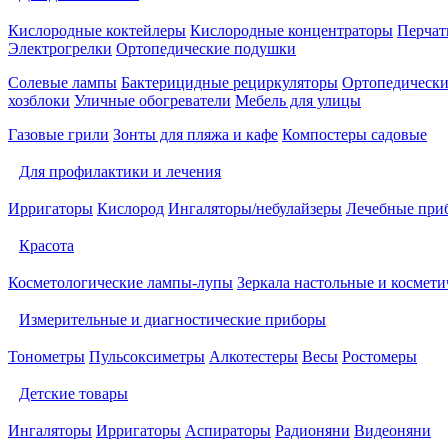
Кислородные коктейлеры
Кислородные концентраторы
Перчат
Электрогрелки
Ортопедические подушки
Солевые лампы
Бактерицидные рециркуляторы
Ортопедически
хозблоки
Уличные обогреватели
Мебель для улицы
Газовые грили
Зонты для пляжа и кафе
Компостеры садовые
Для профилактики и лечения
Ирригаторы
Кислород
Ингаляторы/небулайзеры
Лечебные при
Красота
Косметологические лампы-лупы
Зеркала настольные и космети
Измерительные и диагностические приборы
Тонометры
Пульсоксиметры
Алкотестеры
Весы
Ростомеры
Детские товары
Ингаляторы
Ирригаторы
Аспираторы
Радионяни
Видеоняни