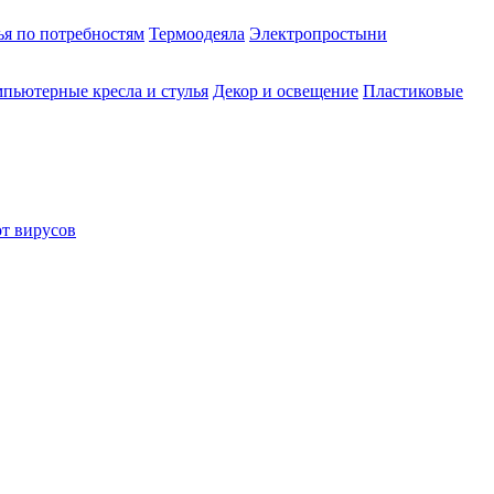
ья по потребностям
Термоодеяла
Электропростыни
пьютерные кресла и стулья
Декор и освещение
Пластиковые
от вирусов