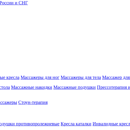
 России и СНГ
ые кресла
Массажеры для ног
Массажеры для тела
Массажер для
стола
Массажные накидки
Массажные подушки
Прессотерапия 
ассажеры
Стоун-терапия
одушки противопролежневые
Кресла каталки
Инвалидные кресл