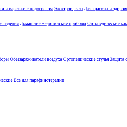
ки и варежки с подогревом
Электроодеяла
Для красоты и здоров
е изделия
Домашние медицинские приборы
Ортопедические ком
боры
Обеззараживатели воздуха
Ортопедические стулья
Защита 
ческие
Все для парафинотерапии