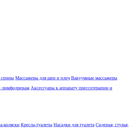
 спины
Массажеры для шеи и плеч
Вакуумные массажеры
и лимфодренаж
Аксессуары к аппарату прессотерапии и
а-коляски
Кресла-туалеты
Насадки для туалета
Сиденья, стулья,