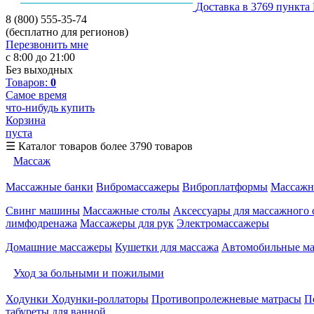
Доставка в 3769 пункта
8 (800) 555-35-74
(бесплатно для регионов)
Перезвонить мне
с 8:00 до 21:00
Без выходных
Товаров:
0
Самое время
что-нибудь купить
Корзина
пуста
☰
Каталог товаров
более 3790 товаров
Массаж
Массажные банки
Вибромассажеры
Виброплатформы
Массажн
Свинг машины
Массажные столы
Аксессуары для массажного 
лимфодренажа
Массажеры для рук
Электромассажеры
Домашние массажеры
Кушетки для массажа
Автомобильные м
Уход за больными и пожилыми
Ходунки
Ходунки-роллаторы
Противопролежневые матрасы
П
табуреты для ванной